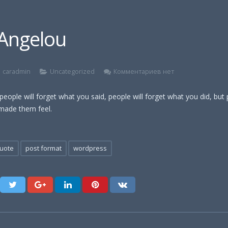
Angelou
caradmin
Uncategorized
Комментариев нет
 people will forget what you said, people will forget what you did, but 
made them feel.
uote
post format
wordpress