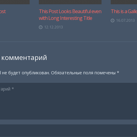
ost
This Post Looks Beautiful even
This is a Gall
with Long Interesting Title
16.07.2013
12.12.2013
 комментарий
l не будет опубликован.
Обязательные поля помечены
*